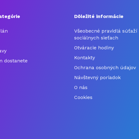
ategórie
Dôležité informácie
plán
Všeobecné pravidlá súťaží
sociálnych sieťach
Otváracie hodiny
avy
Kontakty
m dostanete
Ochrana osobných údajov
Návštevný poriadok
O nás
Cookies