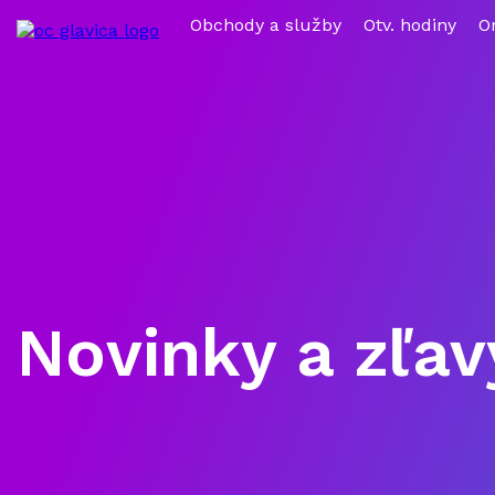
Obchody a služby
Otv. hodiny
O
Novinky a zľav