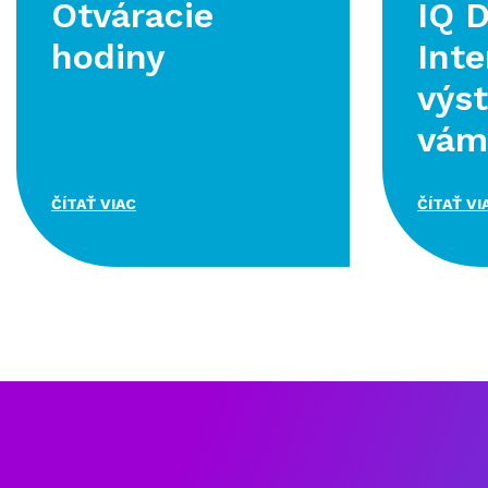
Otváracie
IQ 
hodiny
Inte
výst
vám
ČÍTAŤ VIAC
ČÍTAŤ VI